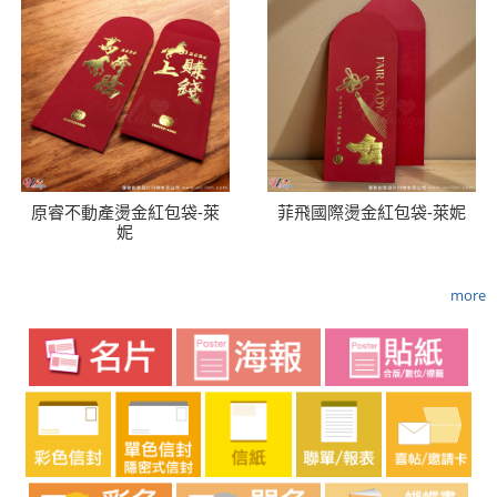
原睿不動產燙金紅包袋-萊
菲飛國際燙金紅包袋-萊妮
妮
more