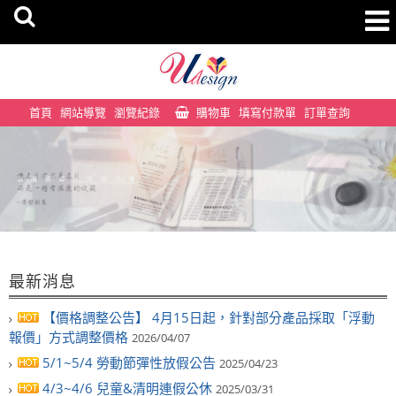
首頁
網站導覽
瀏覽紀錄
購物車
填寫付款單
訂單查詢
最新消息
【價格調整公告】 4月15日起，針對部分產品採取「浮動
報價」方式調整價格
2026/04/07
5/1~5/4 勞動節彈性放假公告
2025/04/23
4/3~4/6 兒童&清明連假公休
2025/03/31