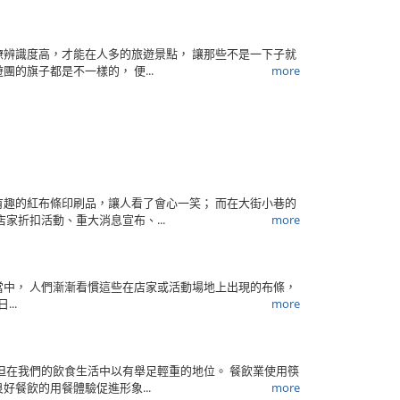
辨識度高，才能在人多的旅遊景點， 讓那些不是一下子就
的旗子都是不一樣的， 便...
more
趣的紅布條印刷品，讓人看了會心一笑； 而在大街小巷的
家折扣活動、重大消息宣布、...
more
中， 人們漸漸看慣這些在店家或活動場地上出現的布條，
..
more
但在我們的飲食生活中以有舉足輕重的地位。 餐飲業使用筷
餐飲的用餐體驗促進形象...
more