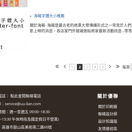
海報字體大小推薦
關於海報- 海報是最古老的商業大眾傳播形式之一常見於人
影上映的消息，各店家門外玻璃張貼商家最新活動訊息...等等，
1
2
3
4
5
每頁
關於優聯
電話：
點此查閱聯絡電話
il：
service@uu-lian.com
關於印刷廠
間：週一至週五 09:00~18:30
聯絡設計師
0~13:30
午休時段及國定假日不營業)
設計知識版
：
高雄市鼓山區美術南二路60號
友情連結區