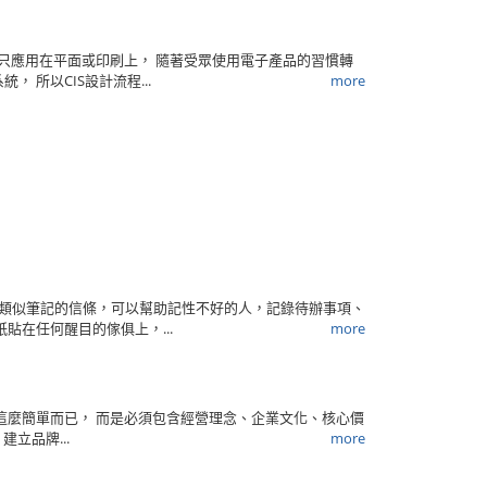
不只應用在平面或印刷上， 隨著受眾使用電子產品的習慣轉
 所以CIS設計流程...
more
是類似筆記的信條，可以幫助記性不好的人，記錄待辦事項、
貼在任何醒目的傢俱上，...
more
片這麼簡單而已， 而是必須包含經營理念、企業文化、核心價
立品牌...
more