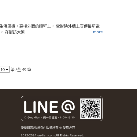
們生活周遭，高樓外面的牆壁上， 電影院外牆上宣傳最新電
 在街訪大道...
more
筆 /全 49 筆
優聯創意設計印刷 版權所有 © 侵犯必究
2012-2024 uu-lian.com All Rights Reserved.