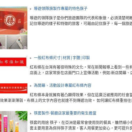
導遊領隊旗製作專屬的特色旗子
導遊的領隊旗子是你們旅遊團隊的代表和象徵，必須清楚明瞭
記住導遊的樣子和特徵的旅客，可藉由記住旗子，每一個旅遊團
一般紅布條尺寸|材質|字體|印製
紅布條在台灣有著很特殊的文化，常在新聞報導上看到一些有
店面上，店家常掛在店面門口上宣傳活動，例如:新店開幕、店
為開幕、活動設計專屬紅布條內容
紅布條本身就擁有著凸顯得效果，但在這廣泛被應用的社會當
效果漸漸薄弱，布條上的文字內容也就達不到傳遞功效。 如何讓紅布條重拾往日.
筷套製作-餐廳店家最重要的衛生擔當
筷套的用途 筷子，在亞洲是最常會使用到的餐具，雖然細小
套主要用意為保持筷子清潔，客人用餐更加安心，更可提升良好