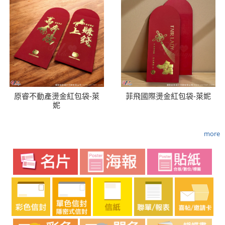
原睿不動產燙金紅包袋-萊
菲飛國際燙金紅包袋-萊妮
妮
more