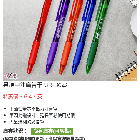
果凍中油廣告筆 UR-B042
$ 6.4 / 支
特惠價
中油性筆芯不出力好書寫
筆頭封蠟設計，延長筆芯使用期限
人氣爆棚的廣告筆
庫存狀況：
尚有庫存(可客製)
(庫存資料非即時更新，應以實際數量為準)