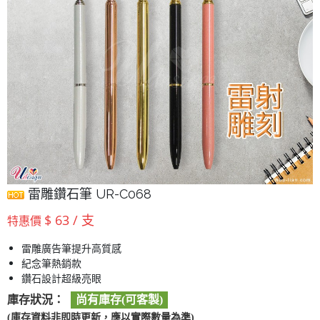
雷雕鑽石筆 UR-C068
$ 63 / 支
特惠價
雷雕廣告筆提升高質感
紀念筆熱銷款
鑽石設計超級亮眼
庫存狀況：
尚有庫存(可客製)
(庫存資料非即時更新，應以實際數量為準)