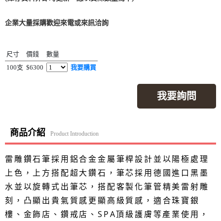
企業大量採購歡迎來電或來訊洽詢
尺寸
價錢
數量
100支
$6300
我要購買
我要詢問
商品介紹
Product Introduction
雷雕鑽石筆採用鋁合金金屬筆桿設計並以陽極處理
上色，上方搭配超大鑽石，筆芯採用德國進口黑墨
水並以旋轉式出筆芯，搭配客製化筆管精美雷射雕
刻，凸顯出貴氣質感更顯高級質感，適合珠寶銀
樓、金飾店、鑽戒店、SPA頂級護膚等產業使用，