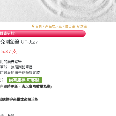
首頁
產品展示區
廣告筆|紀念筆
計費另計)
免削鉛筆 UT-J127
 5.3 / 支
用的廣告鉛筆
筆芯，無須削鉛筆器
店最愛的廣告鉛筆指定款
況：
尚有庫存(可客製)
料非即時更新，應以實際數量為準)
採購歡迎來電或來訊洽詢
價錢
數量