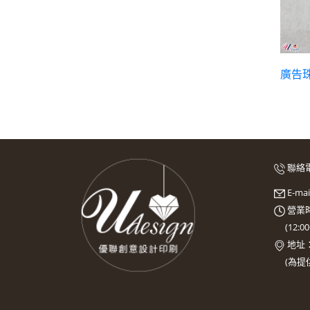
廣告珠
聯絡
E-ma
營業時
(
12:0
地址
(
為提