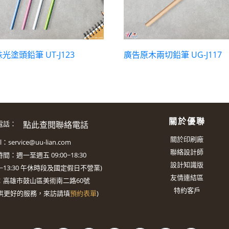
光塗頭鉛筆 UT-J123
廣告原木兩切鉛筆 UG-J117
關於優聯
點此查閱聯絡電話
電話：
關於印刷廠
il：
service@uu-lian.com
聯絡設計師
間：週一至週五 09:00~18:30
設計知識版
0~13:30
午休時段及國定假日不營業)
友情連結區
：
高雄市鼓山區美術南二路60號
特約客戶
供更好的服務，來訪請填
預約表單
)