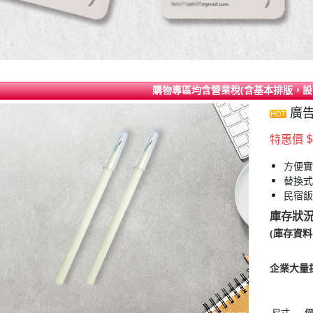
購物專區均含營業稅(含基本排版，設
廣告
$
特惠價
方便實
替換式
民宿飯
庫存狀
(庫存資
企業大量
尺寸