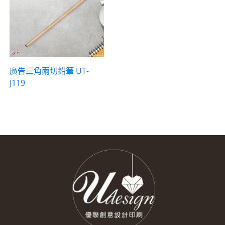
廣告三角兩切鉛筆 UT-
J119