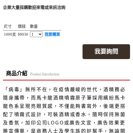
企業大量採購歡迎來電或來訊洽詢
尺寸
價錢
數量
1000支
$9030
我要購買
我要詢問
商品介紹
Product Introduction
「病毒」無所不在，在疫情嚴峻的世代，酒精務必
隨身攜帶，而馬卡龍酒精噴霧原子筆採用繽紛馬卡
龍色系呈現亮眼質感，不僅能夠書寫外，後端更搭
配了噴霧式設計，可裝酒精或香水，隨時保持無菌
及香氛，加印公司LOGO或廣告文宣，廣告效果更
勝宣傳單，是商務人士及學生族的好幫手，無論開