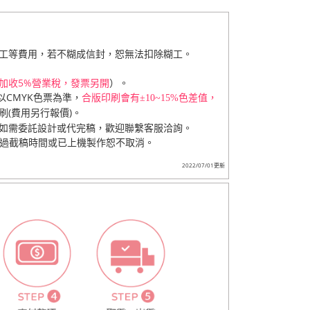
工等費用，若不糊成信封，恕無法扣除糊工。
加收5%營業稅，發票另開
）。
CMYK色票為準，
合版印刷會有±10~15%色差值，
(費用另行報價)。
如需委託設計或代完稿，歡迎聯繫客服洽詢。
超過截稿時間或已上機製作恕不取消。
2022/07/01更新