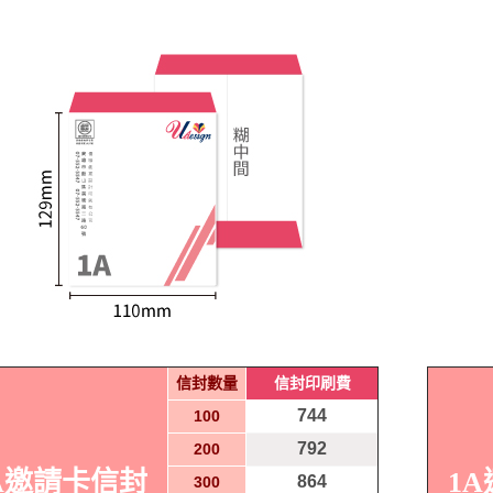
信封數量
信封印刷費
744
100
792
200
A邀請卡信封
1
864
300