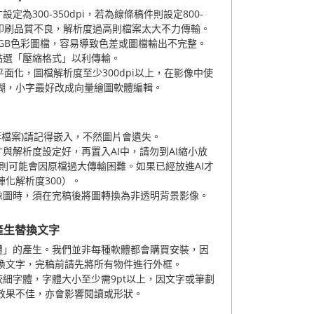
為300-350dpi，若為線條稿件則設定800-
造成印刷品質不良，解析度過高則檔案太大不力傳輸。
RGB色彩圖檔，容易導致色差或圖檔輸出不完整。
請點選「壓縮格式」以利傳輸。
必平面化，圖檔解析度至少300dpi以上，在影像中使
糊，小字最好改成向量繪圖軟體編輯。
』
sd等檔案)請記得嵌入，不然圖片會遺失。
與解析度設定好，再置入AI中，請勿到AI縮小放
小則可能會因原檔過大傳輸困難。如果已經放進AI才
陣化解析度300）。
像圖時，須在完稿後將圖轉換為非透明背景影像。
產生替換文字
體」的產生。我們並非每種軟體都會購買安裝，因
替換文字，完稿前請先將所有物件進行外框。
細字體，字體大小至少需9pt以上，因文字或筆劃
效果不佳，亦會影響閱讀或形狀。