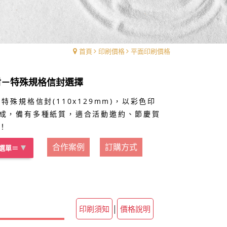
首頁
印刷價格
平面印刷價格
封－特殊規格信封選擇
特殊規格信封(110x129mm)，以彩色印
成，備有多種紙質，適合活動邀約、節慶賀
！
合作案例
訂購方式
選單＝
信封
信封
信封
信封
信封
|
印刷須知
價格說明