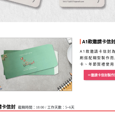
A1款邀請卡信
A1款邀請卡信封為
刷搭配糊型製作而
卡、年節賀禮使用
＝邀請卡信封製作
A2邀請卡
D邀請卡
B邀請卡
C邀請卡
E邀請卡
請卡信封
截稿時間：18:00 / 工作天數：5~6天