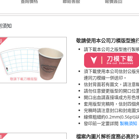
刷須知
敬請使用本公司刀模版型進
請下載本公司之版型進行製
須下載使用本公司信封公版
連同刀模線一併送印。
信封背面若有圖文，請注意
請勿任意變更版型的開口位
開口出血請直接填成方形色
套用版型完稿時，信封四個
完稿時請注意封口和封底圖文
線條粗細約0.2mm(0.56p
發印前一定要詳閱
製稿須知
檔案內圖片解析度務必高於3