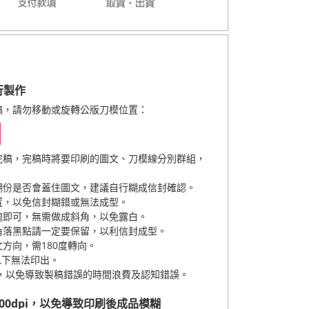
行製作
稿
，請勿移動或旋轉公版刀模位置
：
完稿，完稿時將要印刷的圖文、刀模線分別群組，
糊份是否會蓋住圖文，建議自行糊成信封確認。
置，以免信封糊錯或無法成型。
塊即可，無需做成斜角，以免露白。
角落黑點請一定要保留，以利信封成型。
方向，需180度轉向。
t)以下無法印出。
，以免導致製稿錯誤的時間浪費及認知錯誤。
00dpi，以免導致印刷後成品模糊