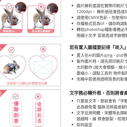
圖片解析度請在實際印刷尺寸設定
1200dpi， 解析過低會
請使用CMYK色彩，勿使用
存檔格式若為tif，儲存時
轉存photoshop檔影像務
用細小文字 容易造成字跡模
若有置入圖檔要記得『崁入
置入在AI的圖片(png、p
製作圖片時，請先把印刷尺寸
大的動作 (放大會模糊、縮
要縮小，請點工具列 物件點
完稿中若使用透明背景的影
文字務必轉外框，否則將會
只要是文字，那就會有「字
此為避免電 腦無法辨識或
文字忌用明體、宋體等此類較
過細時，線 條會斷裂，校現
如何設定