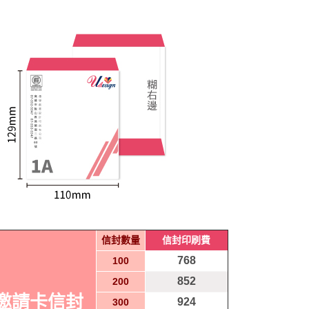
信封數量
信封印刷費
768
100
852
200
A邀請卡信封
924
300