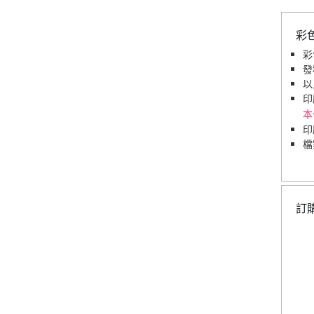
彩
彩
發
以
印
本
印
檔
訂