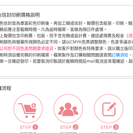
色信封印刷價格說明
色信封皆為單面彩色印刷後，再加工糊成信封，報價包含紙張、印刷、糊
稿前應注意截稿時間，凡為逾時檔案，皆做為隔日件處理。
上報價包含印刷費、包裝，但不含完稿或設計費、運送處理費及稅金（
須
刷顏色與螢幕所視顏色必定不同，請以CMYK色票調整顏色，色差爭議亦以
，如客戶對顏色有特殊要求，請以獨立版印刷
公司恕不因色差問題要求退貨
刷時須自備完稿的印刷檔案，檔案製作及訂購相關問題請查閱
訂購須知
，
案一旦確認發印，若要取消印製請於截稿時間前mail取消並來電確認，
購流程