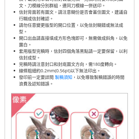
文、刀模線分別群組，連同刀模線一併送印。
信封背面若有圖文，請注意糊份是否會蓋住圖文，建議自
行糊成信封確認。
請勿任意變更版型的開口位置，以免信封糊錯或無法成
型。
開口出血請直接填成方形色塊即可，無需做成斜角，以免
露白。
套用版型完稿時，信封四個角落黑點請一定要保留，以利
信封成型。
完稿時請注意封口和封底圖文方向，需180度轉向。
線條粗細約0.2mm(0.56pt)以下無法印出。
發印前一定要詳閱
製稿須知
，以免導致製稿錯誤的時間
浪費及認知錯誤。