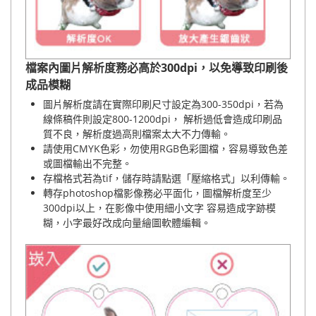
檔案內圖片解析度務必高於300dpi，以免導致印刷後
成品模糊
圖片解析度請在實際印刷尺寸設定為300-350dpi，若為
線條稿件則設定800-1200dpi， 解析過低會造成印刷品
質不良，解析度過高則檔案太大不力傳輸。
請使用CMYK色彩，勿使用RGB色彩圖檔，容易導致色差
或圖檔輸出不完整。
存檔格式若為tif，儲存時請點選「壓縮格式」以利傳輸。
轉存photoshop檔影像務必平面化，圖檔解析度至少
300dpi以上，在影像中使用細小文字 容易造成字跡模
糊，小字最好改成向量繪圖軟體編輯。