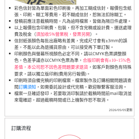
彩色信封皆為單面彩色印刷後，再加工糊成信封，報價包含紙
張、印刷、糊工等費用，若不糊成信封，恕無法扣除糊工。
發稿前應注意截稿時間，凡為逾時檔案，皆做為隔日件處理。
以上報價包含印刷費、包裝，但不含完稿或設計費、運送處理
費及稅金（
須加收5%營業稅，發票另開
）。
信封紙張顏色每批出廠略有差異，完成尺寸會有±3mm的誤
差，不能以此為退捕貨原由，可以接受再下單訂製。
印刷顏色與螢幕所視顏色必定不同，請以CMYK色票調整顏
色，色差爭議亦以CMYK色票為準，
合版印刷會有±10~15%色
，如客戶對顏色有特殊
差值，本公司恕不因色差問題要求退貨
要求，請以獨立版印刷(費用另行報價)。
印刷時須自備完稿的印刷檔案，檔案製作及訂購相關問題請查
閱
訂購須知
，如需委託設計或代完稿，歡迎聯繫客服洽詢。
檔案一旦確認發印，若要取消印製請於截稿時間前mail取消並
來電確認，超過截稿時間或已上機製作恕不取消。
2026/05/05更新
訂購流程