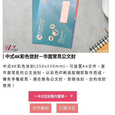
中式4K彩色信封－市面常見公文封
中式4K彩色信封(250x330mm)，可放置A4文件，是
市面常見的公文信封，以彩色印刷搭配糊型製作而成，
備有多種紙質，適合做為公文封、型錄信封、合約信封
使用！
＝中式信封製作選單＝
合作案例
訂購方式
中式大15K彩色信封
中式大9K彩色信封
中式大4K彩色信封
中式16K彩色信封
中式15K彩色信封
中式12K彩色信封
中式10K彩色信封
中式9K彩色信封
中式6K彩色信封
中式4K彩色信封