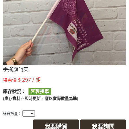
手搖旗*3支
$ 297 / 組
特惠價
庫存狀況：
客製接單
(庫存資料非即時更新，應以實際數量為準)
購買數量：
我要購買
我要詢問