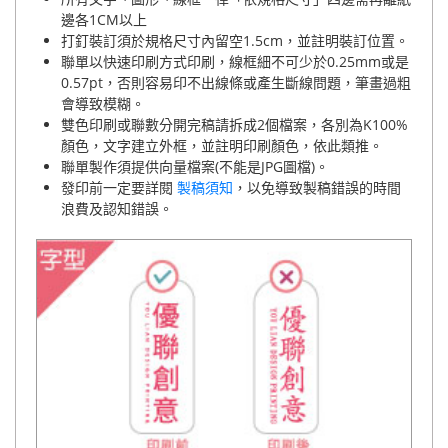
邊各1CM以上
打釘裝訂須於規格尺寸內留空1.5cm，並註明裝訂位置。
聯單以快速印刷方式印刷，線框細不可少於0.25mm或是
0.57pt，否則容易印不出線條或產生斷線問題，筆畫過粗
會導致模糊。
雙色印刷或聯數分開完稿請拆成2個檔案，各別為K100%
顏色，文字建立外框，並註明印刷顏色，依此類推。
聯單製作須提供向量檔案(不能是JPG圖檔)。
發印前一定要詳閱
製稿須知
，以免導致製稿錯誤的時間
浪費及認知錯誤。