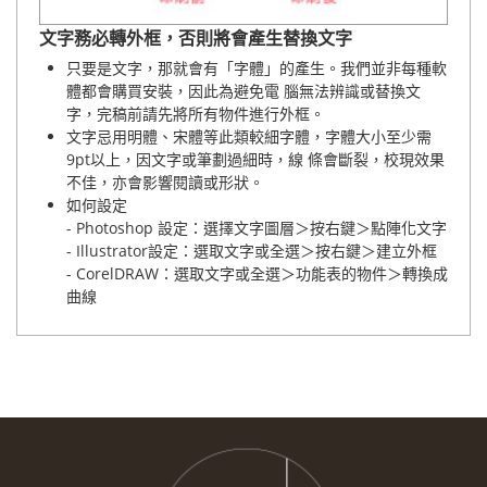
文字務必轉外框，否則將會產生替換文字
只要是文字，那就會有「字體」的產生。我們並非每種軟
體都會購買安裝，因此為避免電 腦無法辨識或替換文
字，完稿前請先將所有物件進行外框。
文字忌用明體、宋體等此類較細字體，字體大小至少需
9pt以上，因文字或筆劃過細時，線 條會斷裂，校現效果
不佳，亦會影響閱讀或形狀。
如何設定
- Photoshop 設定：選擇文字圖層＞按右鍵＞點陣化文字
- Illustrator設定：選取文字或全選＞按右鍵＞建立外框
- CorelDRAW：選取文字或全選＞功能表的物件＞轉換成
曲線