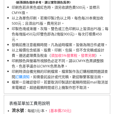
印刷色若非黑色或紅色時，須另收調色費500元，並標示
CMYK值。
以上為單色印刷，若需印製2色以上時，每色每20本需加收
500元；且須出PS版，費用另計。
印製色塊或漸層、灰階、雙色或三色印刷以上皆須出PS版；每
色每塊版450元(印雙色即為2塊版900元)，每次打樣費450
元。
發稿前應注意截稿時間，凡為逾時檔案，皆做為隔日件處理。
以上報價包含紙張、版費、印刷、包裝，但不含完稿或設計
費、運送處理費及稅金（
須加收5%營業稅，發票另開
）。
印刷顏色與螢幕所視顏色必定不同，請以CMYK色票調整顏
色，色差爭議亦以CMYK色票為準。
印刷時須自備完稿的印刷檔案，檔案製作及訂購相關問題請查
閱
訂購須知
，如需委託設計或代完稿，歡迎聯繫客服洽詢。
檔案一旦確認發印，若要取消印製請於截稿時間前mail取消並
來電確認，超過截稿時間或已上機製作恕不取消。
表格菜單加工費用說明
流水號
：每組3元/本。
[基本價250元]