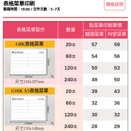
表格菜單印刷
價格說明
截稿時間：18:00 / 交件天數：5~7天
點菜單印刷單價
表格菜單製作
數量
糊頭菜單
叫號菜單
G8K表格菜單
20
57
59
本
60
54
56
本
120
50
53
本
240
49
50
本
尺寸210x297mm
G16K A5表格菜單
20
39
43
本
60
32
36
本
120
30
32
本
240
28
29
本
尺寸210x148mm