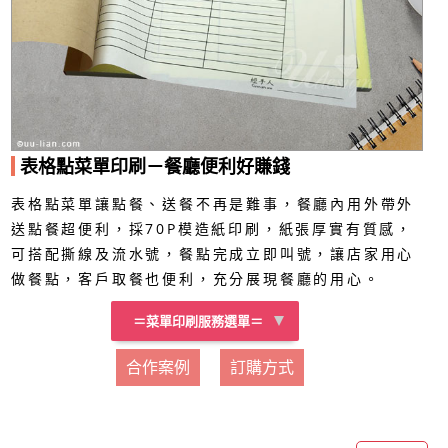
表格點菜單印刷－餐廳便利好賺錢
表格點菜單讓點餐、送餐不再是難事，餐廳內用外帶外
送點餐超便利，採70P模造紙印刷，紙張厚實有質感，
可搭配撕線及流水號，餐點完成立即叫號，讓店家用心
做餐點，客戶取餐也便利，充分展現餐廳的用心。
＝菜單印刷服務選單＝
合作案例
訂購方式
電腦報表紙訂製
複寫聯單訂製
菜單加工費用