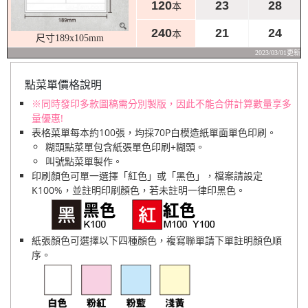
120
23
28
本
240
21
24
本
尺寸189x105mm
2023/03/01更新
點菜單價格說明
※同時發印多款圖稿需分別製版，因此不能合併計算數量享多
量優惠!
表格菜單每本約100張，均採70P白模造紙單面單色印刷。
糊頭點菜單包含紙張單色印刷+糊頭。
叫號點菜單製作。
印刷顏色可單一選擇「紅色」或「黑色」，檔案請設定
K100%，並註明印刷顏色，若未註明一律印黑色。
紙張顏色可選擇以下四種顏色，複寫聯單請下單註明顏色順
序。