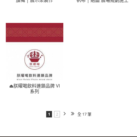
⏏︎朕曜喝飲料連鎖品牌 VI
系列
1
2
全 17 筆