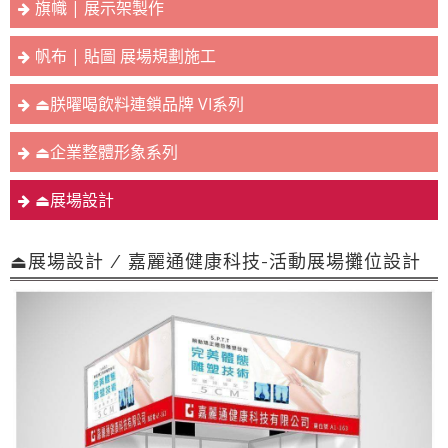
旗幟 | 展示架製作
帆布 | 貼圖 展場規劃施工
⏏︎朕曜喝飲料連鎖品牌 VI系列
⏏︎企業整體形象系列
⏏︎展場設計
⏏︎展場設計 / 嘉麗通健康科技-活動展場攤位設計