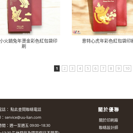
小火鍋兔年燙金彩色紅包袋印
意特心虎年彩色紅包袋印
刷
1
2
3
4
5
6
7
8
9
10
關於優聯
電話：
點此查閱聯絡電話
il：
service@uu-lian.com
關於印刷廠
間：週一至週五 09:00~18:30
聯絡設計師
0~13:30
午休時段及國定假日不營業)