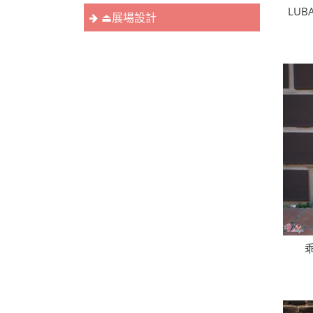
LUB
⏏︎展場設計