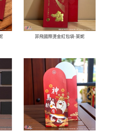
妮
菲飛國際燙金紅包袋-萊妮