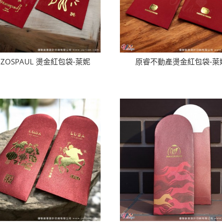
OZOSPAUL 燙金紅包袋-萊妮
原睿不動產燙金紅包袋-萊