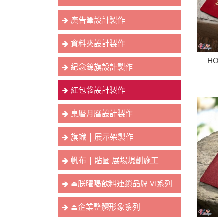
廣告筆設計製作
資料夾設計製作
H
紀念錦旗設計製作
紅包袋設計製作
桌曆月曆設計製作
旗幟 | 展示架製作
帆布 | 貼圖 展場規劃施工
⏏︎朕曜喝飲料連鎖品牌 VI系列
⏏︎企業整體形象系列