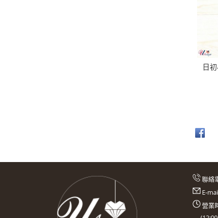
日初
聯絡
E-ma
營業時
(
12:0