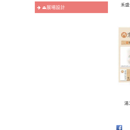
禾盛
⏏︎展場設計
湯