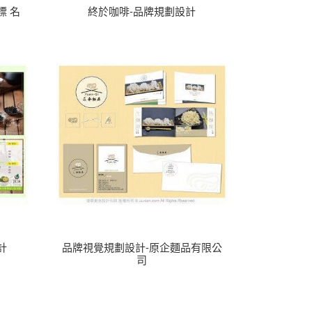
標 名
終於咖啡-品牌規劃設計
計
品牌視覺規劃設計-原企麵品有限公
司