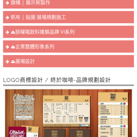
旗幟 | 展示架製作
帆布 | 貼圖 展場規劃施工
⏏︎朕曜喝飲料連鎖品牌 VI系列
⏏︎企業整體形象系列
⏏︎展場設計
LOGO商標設計 / 終於咖啡-品牌規劃設計