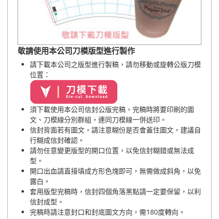
敬請使用本公司刀模版型進行製作
請下載本公司之版型進行製稿
，請勿移動或旋轉公版刀模
位置
：
須下載使用本公司信封公版完稿，完稿時將要印刷的圖
文、刀模線分別群組，連同刀模線一併送印。
信封背面若有圖文，請注意糊份是否會蓋住圖文，建議自
行糊成信封確認。
請勿任意變更版型的開口位置，以免信封糊錯或無法成
型。
開口出血請直接填成方形色塊即可，無需做成斜角，以免
露白。
套用版型完稿時，信封四個角落黑點請一定要保留，以利
信封成型。
完稿時請注意封口和封底圖文方向，需180度轉向。