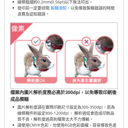
線條粗細約0.2mm(0.56pt)以下無法印出。
發印前一定要詳閱
製稿須知
，以免導致製稿錯誤的時間
浪費及認知錯誤。
檔案內圖片解析度務必高於300dpi，以免導致印刷後
成品模糊
圖片解析度請在實際印刷尺寸設定為300-350dpi，若為
線條稿件則設定800-1200dpi， 解析過低會造成印刷品
質不良，解析度過高則檔案太大不力傳輸。
請使用CMYK色彩，勿使用RGB色彩圖檔，容易導致色差