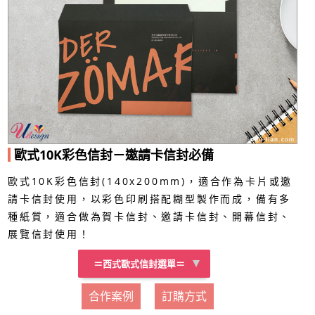
歐式10K彩色信封－邀請卡信封必備
歐式10K彩色信封(140x200mm)，適合作為卡片或邀
請卡信封使用，以彩色印刷搭配糊型製作而成，備有多
種紙質，適合做為賀卡信封、邀請卡信封、開幕信封、
展覽信封使用！
＝西式歐式信封選單＝
合作案例
訂購方式
歐式大15K彩色信封
西式10K彩色信封
歐式10K彩色信封
12K開窗彩色信封
歐式12K彩色信封
歐式15K彩色信封
歐式16K彩色信封