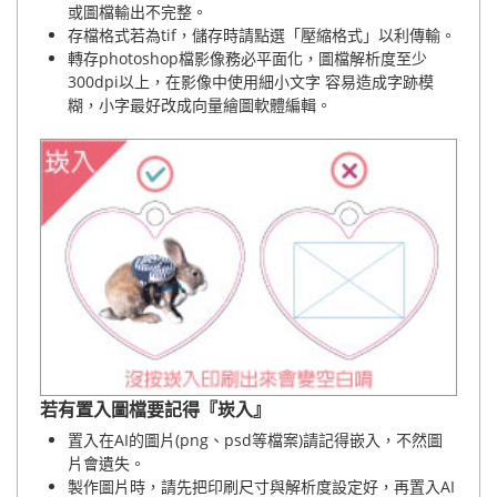
或圖檔輸出不完整。
存檔格式若為tif，儲存時請點選「壓縮格式」以利傳輸。
轉存photoshop檔影像務必平面化，圖檔解析度至少
300dpi以上，在影像中使用細小文字 容易造成字跡模
糊，小字最好改成向量繪圖軟體編輯。
若有置入圖檔要記得『崁入』
置入在AI的圖片(png、psd等檔案)請記得嵌入，不然圖
片會遺失。
製作圖片時，請先把印刷尺寸與解析度設定好，再置入AI