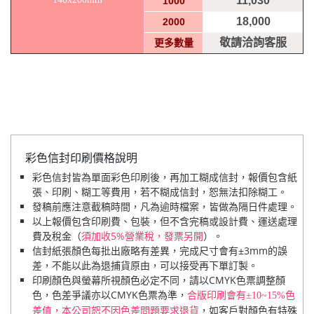
11,030
1000
18,000
2000
敬請洽詢客服
更多數量
彩色信封印刷價格說明
彩色信封皆為單面彩色印刷後，再加工糊成信封，報價包含紙
張、印刷、糊工等費用，若不糊成信封，恕無法扣除糊工。
發稿前應注意截稿時間，凡為逾時檔案，皆做為隔日件處理。
以上報價包含印刷費、包裝，但不含完稿或設計費、運送處理
費及稅金（
須加收5%營業稅，發票另開
）。
信封紙張顏色每批出廠略有差異，完成尺寸會有±3mm的誤
差，不能以此為退捕貨原由，可以接受再下單訂製。
印刷顏色與螢幕所視顏色必定不同，請以CMYK色票調整顏
色，色差爭議亦以CMYK色票為準，
合版印刷會有±10~15%色
，如客戶對顏色有特殊
差值，本公司恕不因色差問題要求退貨