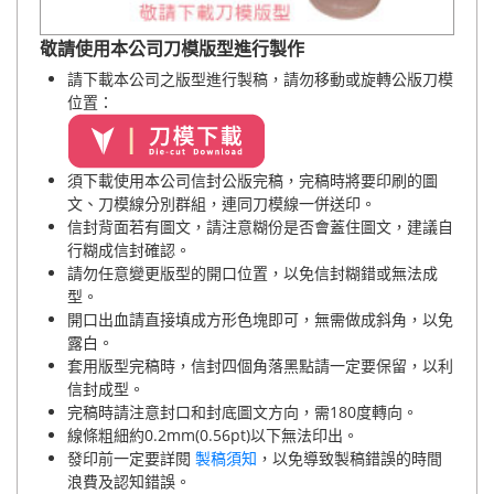
敬請使用本公司刀模版型進行製作
請下載本公司之版型進行製稿
，請勿移動或旋轉公版刀模
位置
：
須下載使用本公司信封公版完稿，完稿時將要印刷的圖
文、刀模線分別群組，連同刀模線一併送印。
信封背面若有圖文，請注意糊份是否會蓋住圖文，建議自
行糊成信封確認。
請勿任意變更版型的開口位置，以免信封糊錯或無法成
型。
開口出血請直接填成方形色塊即可，無需做成斜角，以免
露白。
套用版型完稿時，信封四個角落黑點請一定要保留，以利
信封成型。
完稿時請注意封口和封底圖文方向，需180度轉向。
線條粗細約0.2mm(0.56pt)以下無法印出。
發印前一定要詳閱
製稿須知
，以免導致製稿錯誤的時間
浪費及認知錯誤。