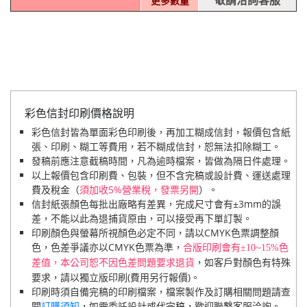
敬請洽詢客服
更多數量
彩色信封印刷價格說明
彩色信封皆為單面彩色印刷後，再加工糊成信封，報價包含紙
張、印刷、糊工等費用，若不糊成信封，恕無法扣除糊工。
發稿前應注意截稿時間，凡為逾時檔案，皆做為隔日件處理。
以上報價包含印刷費、包裝，但不含完稿或設計費、運送處理
費及稅金（
須加收5%營業稅，發票另開
）。
信封紙張顏色每批出廠略有差異，完成尺寸會有±3mm的誤
差，不能以此為退捕貨原由，可以接受再下單訂製。
印刷顏色與螢幕所視顏色必定不同，請以CMYK色票調整顏
色，色差爭議亦以CMYK色票為準，
合版印刷會有±10~15%色
，如客戶對顏色有特殊
差值，本公司恕不因色差問題要求退貨
要求，請以獨立版印刷(費用另行報價)。
印刷時須自備完稿的印刷檔案，檔案製作及訂購相關問題請查
閱
訂購須知
，如需委託設計或代完稿，歡迎聯繫客服洽詢。