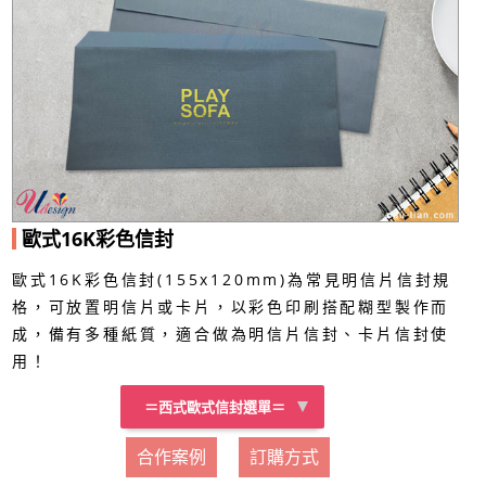
歐式16K彩色信封
歐式16K彩色信封(155x120mm)為常見明信片信封規
格，可放置明信片或卡片，以彩色印刷搭配糊型製作而
成，備有多種紙質，適合做為明信片信封、卡片信封使
用！
＝西式歐式信封選單＝
合作案例
訂購方式
歐式大15K彩色信封
西式10K彩色信封
歐式10K彩色信封
12K開窗彩色信封
歐式12K彩色信封
歐式15K彩色信封
歐式16K彩色信封