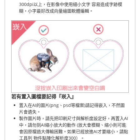
300dpi以上，在影像中使用細小文字 容易造成字跡模
糊，小字最好改成向量繪圖軟體編輯。
若有置入圖檔要記得『崁入』
置入在AI的圖片(png、psd等檔案)請記得嵌入，不然圖
片會遺失。
製作圖片時，請先把印刷尺寸與解析度設定好，再置入AI
中，請勿到AI縮小放大的動作 (放大會模糊、縮小則可能
會因原檔過大傳輸困難。如果已經放進AI才要縮小，請點
工具列 物件點陣化解析度300）。