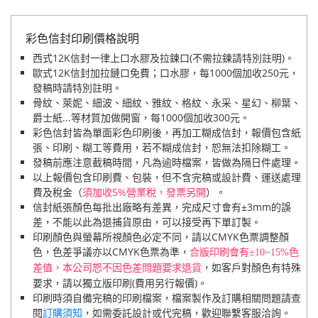
彩色信封印刷價格說明
西式12K信封一律上口水膠及拉鍊口(不需拉鍊請特別註明)。
歐式12K信封加拉鏈口免費；口水膠，每1000個加收250元，
發稿時請特別註明。
骨紋、萊妮、細波、細紋、雅紋、格紋、永采、星幻、柳葉、
爵士紙...等材質加做開窗，每1000個加收300元。
彩色信封皆為單面彩色印刷後，再加工糊成信封，報價包含紙
張、印刷、糊工等費用，若不糊成信封，恕無法扣除糊工。
發稿前應注意截稿時間，凡為逾時檔案，皆做為隔日件處理。
以上報價包含印刷費、包裝，但不含完稿或設計費、運送處理
費及稅金（
須加收5%營業稅，發票另開
）。
信封紙張顏色每批出廠略有差異，完成尺寸會有±3mm的誤
差，不能以此為退捕貨原由，可以接受再下單訂製。
印刷顏色與螢幕所視顏色必定不同，請以CMYK色票調整顏
色，色差爭議亦以CMYK色票為準，
合版印刷會有±10~15%色
，如客戶對顏色有特殊
差值，本公司恕不因色差問題要求退貨
要求，請以獨立版印刷(費用另行報價)。
印刷時須自備完稿的印刷檔案，檔案製作及訂購相關問題請查
閱
訂購須知
，如需委託設計或代完稿，歡迎聯繫客服洽詢。