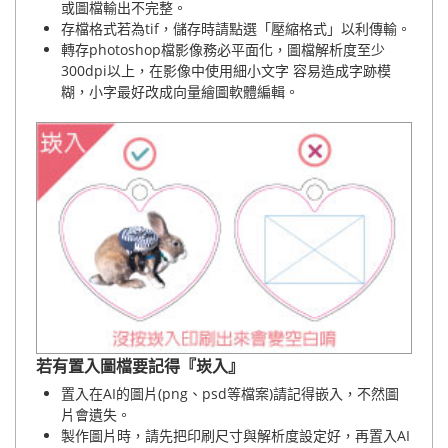
或圖檔輸出不完整。
存檔格式若為tif，儲存時請點選「壓縮格式」以利傳輸。
轉存photoshop檔影像務必平面化，圖檔解析度至少
300dpi以上，在影像中使用細小文字 容易造成字跡模
糊，小字最好改成向量繪圖軟體編輯。
若有置入圖檔要記得『崁入』
置入在AI的圖片(png、psd等檔案)請記得嵌入，不然圖
片會遺失。
製作圖片時，請先把印刷尺寸與解析度設定好，再置入AI