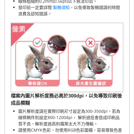
線條粗細約0.2mm(0.56pt)以下無法印出。
發印前一定要詳閱
製稿須知
，以免導致製稿錯誤的時間
浪費及認知錯誤。
檔案內圖片解析度務必高於300dpi，以免導致印刷後
成品模糊
圖片解析度請在實際印刷尺寸設定為300-350dpi，若為
線條稿件則設定800-1200dpi， 解析過低會造成印刷品
質不良，解析度過高則檔案太大不力傳輸。
請使用CMYK色彩，勿使用RGB色彩圖檔，容易導致色差