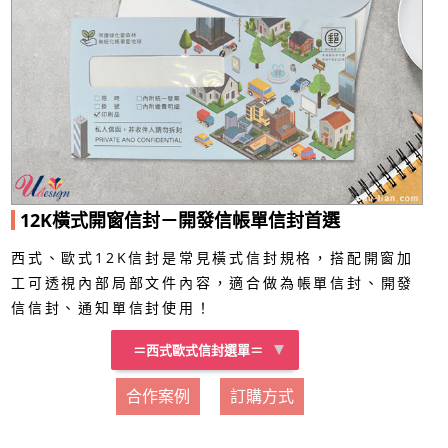
12K橫式開窗信封－開發信帳單信封首選
西式、歐式12K信封是常見橫式信封規格，搭配開窗加
工可透視內部局部文件內容，適合做為帳單信封、開發
信信封、通知單信封使用！
＝西式歐式信封選單＝
合作案例
訂購方式
歐式大15K彩色信封
西式10K彩色信封
歐式10K彩色信封
12K開窗彩色信封
歐式12K彩色信封
歐式15K彩色信封
歐式16K彩色信封