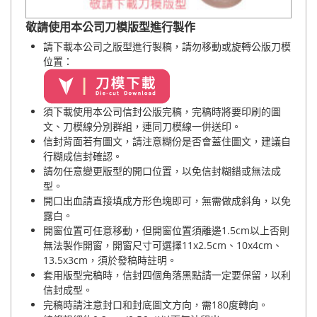
敬請使用本公司刀模版型進行製作
請下載本公司之版型進行製稿
，請勿移動或旋轉公版刀模
位置
：
須下載使用本公司信封公版完稿，完稿時將要印刷的圖
文、刀模線分別群組，連同刀模線一併送印。
信封背面若有圖文，請注意糊份是否會蓋住圖文，建議自
行糊成信封確認。
請勿任意變更版型的開口位置，以免信封糊錯或無法成
型。
開口出血請直接填成方形色塊即可，無需做成斜角，以免
露白。
開窗位置可任意移動，但開窗位置須離邊1.5cm以上否則
無法製作開窗，開窗尺寸可選擇11x2.5cm、10x4cm、
13.5x3cm，須於發稿時註明。
套用版型完稿時，信封四個角落黑點請一定要保留，以利
信封成型。
完稿時請注意封口和封底圖文方向，需180度轉向。