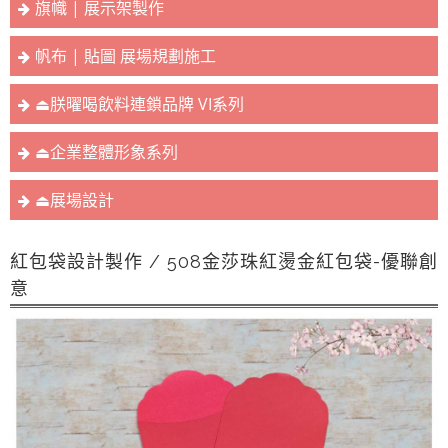
旗幟 | 展示架製作
帆布 | 貼圖 展場規劃施工
⏏︎朕曜喝飲料連鎖品牌 VI系列
⏏︎企業整體形象系列
⏏︎展場設計
紅包袋設計製作 / 508金莎珠紅燙金紅包袋-優聯創
意