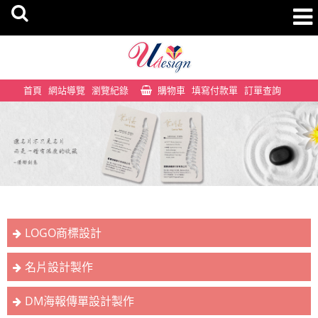
首頁
網站導覽
瀏覽紀錄
購物車
填寫付款單
訂單查詢
LOGO商標設計
名片設計製作
DM海報傳單設計製作