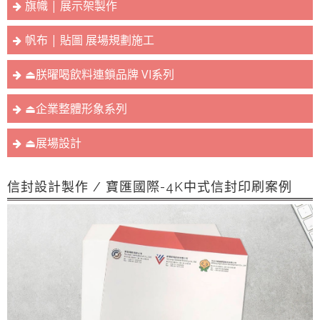
旗幟 | 展示架製作
帆布 | 貼圖 展場規劃施工
⏏︎朕曜喝飲料連鎖品牌 VI系列
⏏︎企業整體形象系列
⏏︎展場設計
信封設計製作 / 寶匯國際-4K中式信封印刷案例