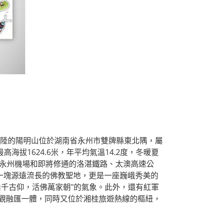
大陸的陽明山位於湖南省永州市雙牌縣東北隅，屬
高海拔1624.6米，年平均氣溫14.2度，冬暖夏
過永州機場和即將修通的洛湛鐵路、太澳高速公
一塊源遠流長的佛教聖地，更是一座巍峨秀美的
千古仰，活佛萬家朝"的氣象。此外，還有紅軍
觀融匯一體，同時又位於湘桂旅遊熱線的樞紐，