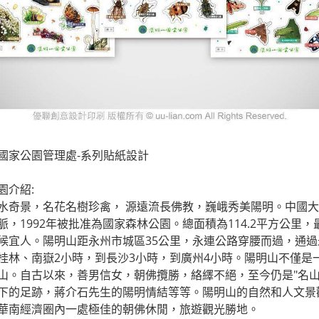
國家公園管理處-系列貼紙設計
園介紹:
水奇景，名花名樹珍禽， 源遠流長佛教，巍峨秀美陽明。中國
脈，1992年被批准為國家森林公園。總面積為114.2平方公里，最
候宜人。陽明山距永州市城區35公里，永連公路穿腰而過，通
桂林、南嶽2小時，到長沙3小時，到廣州4小時。陽明山不僅是
山。自古以來，善男信女，朝佛攬勝，絡繹不絕，至今仍是"名山
下的足跡，蔣介石先生的陽明情結等等。陽明山的自然和人文景
華南經濟圈內一處極佳的朝佛休閒，旅遊觀光勝地。