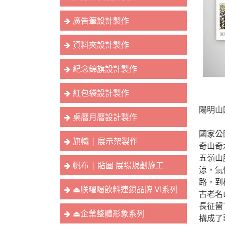
廣告筆設計製作
資料夾設計製作
紀念錦旗設計製作
紅包袋設計製作
陽明山
桌曆月曆設計製作
國家公
旗幟 | 展示架製作
奇山奇
五嶺山
帆布 | 貼圖 展場規劃施工
涼，氣
路，到
⏏︎朕曜喝飲料連鎖品牌 VI系列
古老名
長征留
⏏︎企業整體形象系列
構成了