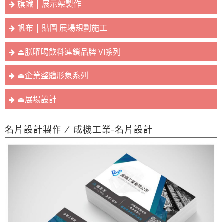
旗幟 | 展示架製作
帆布 | 貼圖 展場規劃施工
⏏︎朕曜喝飲料連鎖品牌 VI系列
⏏︎企業整體形象系列
⏏︎展場設計
名片設計製作 / 成機工業-名片設計