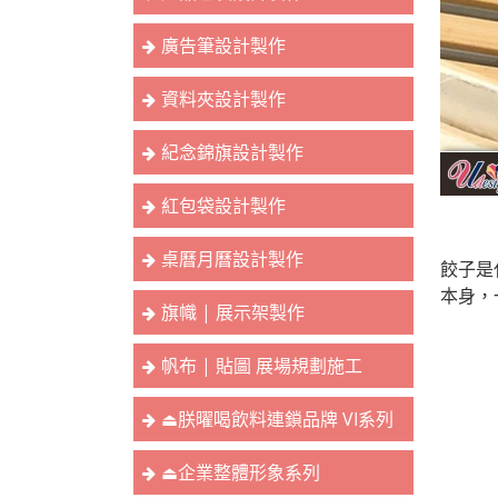
廣告筆設計製作
資料夾設計製作
紀念錦旗設計製作
紅包袋設計製作
桌曆月曆設計製作
餃子是
本身，
旗幟 | 展示架製作
帆布 | 貼圖 展場規劃施工
⏏︎朕曜喝飲料連鎖品牌 VI系列
⏏︎企業整體形象系列