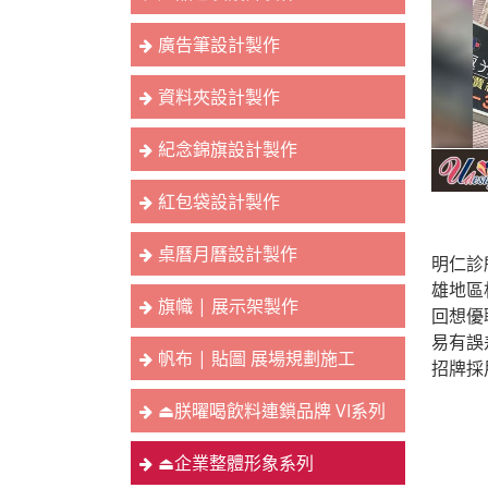
廣告筆設計製作
資料夾設計製作
紀念錦旗設計製作
紅包袋設計製作
桌曆月曆設計製作
明仁診
雄地區
旗幟 | 展示架製作
回想優
易有誤
帆布 | 貼圖 展場規劃施工
招牌採
⏏︎朕曜喝飲料連鎖品牌 VI系列
⏏︎企業整體形象系列