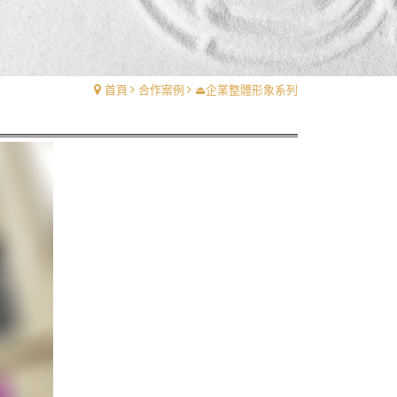
首頁
合作案例
⏏︎企業整體形象系列