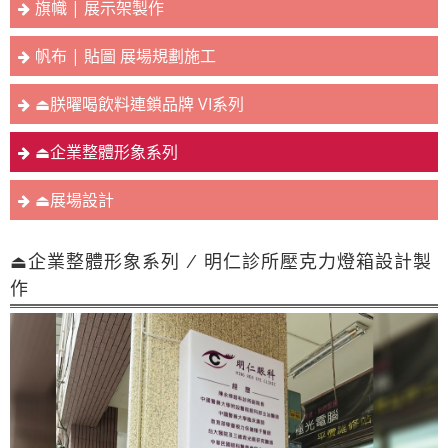
旗幟 | 展示架製作
帆布 | 貼圖 展場規劃施工
⏏︎朕曜喝飲料連鎖品牌 VI系列
⏏︎企業整體形象系列
⏏︎展場設計
⏏︎企業整體形象系列 / 明仁診所壓克力燈箱設計製
作