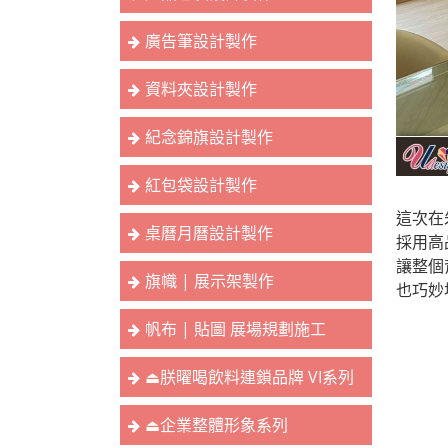
廣告筆設計製作
資料夾設計製作
紀念錦旗設計製作
紅包袋設計製作
這次在
桌曆月曆設計製作
採用高
讓整個
旗幟 | 展示架製作
也巧妙
帆布 | 貼圖 展場規劃施工
⏏︎朕曜喝飲料連鎖品牌 VI系列
⏏︎企業整體形象系列