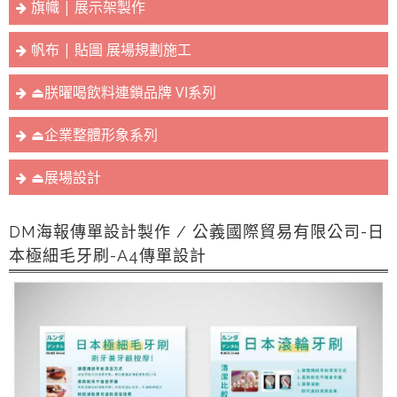
旗幟 | 展示架製作
帆布 | 貼圖 展場規劃施工
⏏︎朕曜喝飲料連鎖品牌 VI系列
⏏︎企業整體形象系列
⏏︎展場設計
DM海報傳單設計製作 / 公義國際貿易有限公司-日
本極細毛牙刷-A4傳單設計