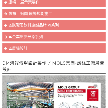
旗幟 | 展示架製作
帆布 | 貼圖 展場規劃施工
⏏︎朕曜喝飲料連鎖品牌 VI系列
⏏︎企業整體形象系列
⏏︎展場設計
DM海報傳單設計製作 / MOLS集團-螺絲工廠廣告
設計