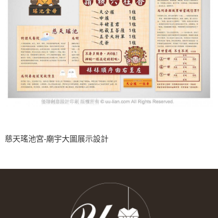
慈天瑤池宮-廟宇大圖展示設計