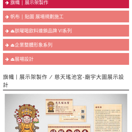
旗幟 | 展示架製作
帆布 | 貼圖 展場規劃施工
⏏︎朕曜喝飲料連鎖品牌 VI系列
⏏︎企業整體形象系列
⏏︎展場設計
旗幟 | 展示架製作 / 慈天瑤池宮-廟宇大圖展示設
計