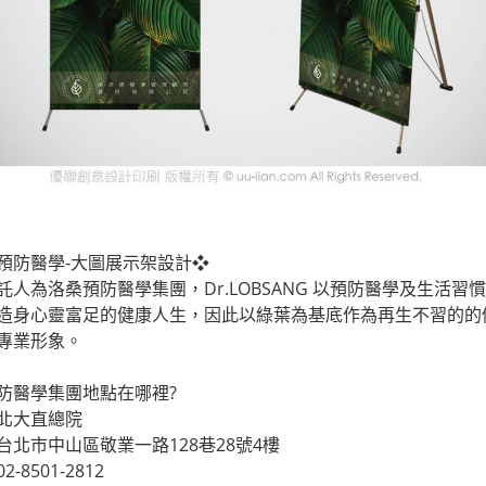
預防醫學-大圖展示架設計❖
託人為洛桑預防醫學集團，Dr.LOBSANG 以預防醫學及生活
造身心靈富足的健康人生，因此以綠葉為基底作為再生不習的的
專業形象。
防醫學集團地點在哪裡?
北大直總院
台北市中山區敬業一路128巷28號4樓
-8501-2812