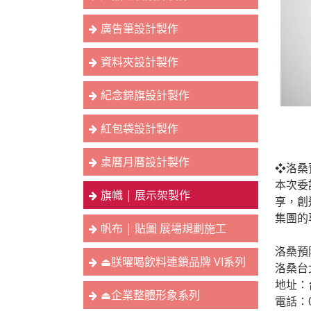
廣告筆設計製作
資料夾設計製作
紀念錦旗設計製作
紅包袋設計製作
桌曆月曆設計製作
❖洛桑
本次委
旗幟 | 展示架製作
享，創
集團的
帆布 | 貼圖 展場規劃施工
洛桑預
⏏︎朕曜喝飲料連鎖品牌 VI系列
洛桑台
地址：
⏏︎企業整體形象系列
電話：02