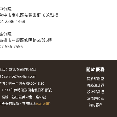
中分院
台中市南屯區益豐東街188號2樓
-2386-1468
雄分院
高雄市左營區修明路69號5樓
-556-7556
關於優聯
電話：
點此查閱聯絡電話
il：
service@uu-lian.com
關於印刷廠
間：週一至週五 09:00~18:30
聯絡設計師
0~13:30
午休時段及國定假日不營業)
設計知識版
：
高雄市鼓山區美術南二路60號
友情連結區
供更好的服務，來訪請填
預約表單
)
特約客戶