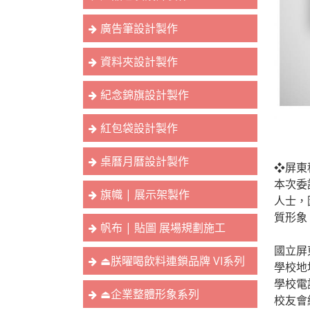
廣告筆設計製作
資料夾設計製作
紀念錦旗設計製作
紅包袋設計製作
桌曆月曆設計製作
❖屏東
本次委
旗幟 | 展示架製作
人士，
質形象
帆布 | 貼圖 展場規劃施工
國立屏
⏏︎朕曜喝飲料連鎖品牌 VI系列
學校地
學校電話
⏏︎企業整體形象系列
校友會網站