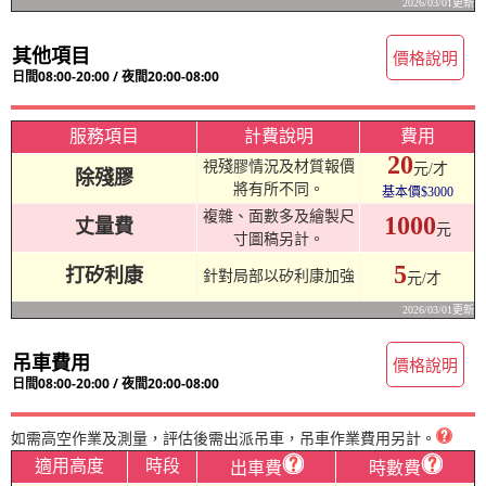
2026/03/01更新
其他項目
價格說明
日間08:00-20:00 / 夜間20:00-08:00
服務項目
計費說明
費用
20
視殘膠情況及材質報價
元/才
除殘膠
將有所不同。
基本價$3000
複雜、面數多及繪製尺
1000
丈量費
元
寸圖稿另計。
5
打矽利康
針對局部以矽利康加強
元/才
2026/03/01更新
吊車費用
價格說明
日間08:00-20:00 / 夜間20:00-08:00
如需高空作業及測量，評估後需出派吊車，吊車作業費用另計。
適用高度
時段
出車費
時數費