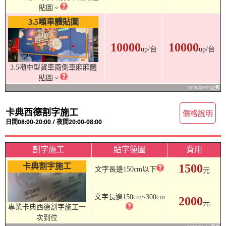
貼圖。
3.5噸車體貼圖
10000
10000
up/台
up/台
3.5噸中型貨車兩側車廂廂體
貼圖。
2026/03/01更新
卡典西德割字施工
價格說明
日間08:00-20:00 / 夜間20:00-08:00
割字施工
貼字範圍
費用
卡典割字施工
1500
文字長邊150cm以下
元
文字長邊150cm~300cm
2000
元
專業卡典西德割字施工一
次到位