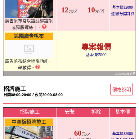
基本價$2000
12
10
元/才
元/才
進/徹分開計算
廣告帆布常以鐵絲綁鐵架
或膨脹螺絲上。
遮陽廣告帆布
專案報價
基本價$5000
廣告帆布結合遮陽功能一
舉數得。
2026/03/01更新
招牌施工
價格說明
日間08:00-20:00 / 夜間20:00-08:00
招牌施工
安裝
拆除
基本價
中空板招牌施工
60
基本價$3000
元/才