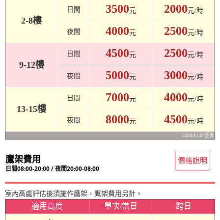
3500
2000
日間
元
元/時
2-8樓
4000
2500
夜間
元
元/時
4500
2500
日間
元
元/時
9-12樓
5000
3000
夜間
元
元/時
7000
4000
日間
元
元/時
13-15樓
8000
4500
夜間
元
元/時
2020/11/07更新
鷹架費用
價格說明
日間08:00-20:00 / 夜間20:00-08:00
室內高處評估後須施作鷹架，鷹架費用另計。
適用高度
單次/當日
跨日