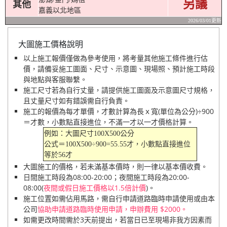
另議
其他
嘉義以北地區
2026/03/01更新
大圖施工價格說明
以上施工報價僅做為參考使用，將考量其他施工條件進行估
價，請備妥施工圖面、尺寸、示意圖、現場照、預計施工時段
與地點與客服聯繫。
施工尺寸若為自行丈量，請提供施工圖面及示意圖尺寸規格，
且丈量尺寸如有錯誤需自行負責。
施工的報價為每才單價，才數計算為長ｘ寬(單位為公分)÷900
＝才數，小數點直接進位，不滿一才以一才價格計算。
例如：大圖尺寸100X500公分
公式＝100X500÷900=55.55才，小數點直接進位
等於56才
大圖施工的價格，若未滿基本價時，則一律以基本價收費。
日間施工時段為08:00-20:00；夜間施工時段為20:00-
08:00(
夜間或假日施工價格以1.5倍計價
)。
施工位置如需佔用馬路，需自行申請道路臨時申請使用或由本
公司
協助申請道路臨時使用申請，申辦費用 $2000。
如需更改時間需於3天前提出，若當日已至現場非我方因素而