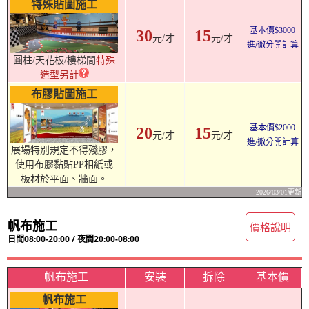
特殊貼圖施工
基本價$3000
30
15
元/才
元/才
進/徹分開計算
圓柱/天花板/樓梯間
特殊
造型另計
布膠貼圖施工
基本價$2000
20
15
元/才
元/才
進/撤分開計算
展場特別規定不得殘膠，
使用布膠黏貼PP相紙或
板材於平面、牆面。
2026/03/01更新
帆布施工
價格說明
日間08:00-20:00 / 夜間20:00-08:00
帆布施工
安裝
拆除
基本價
帆布施工