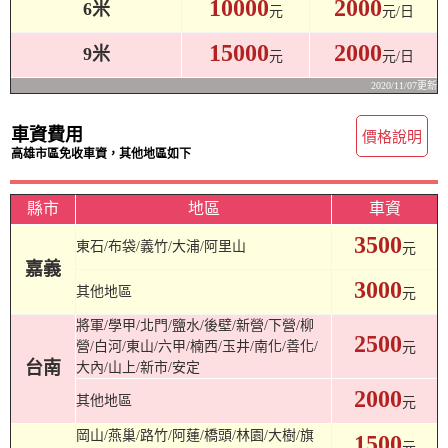
10000
2000
6米
元
元/日
15000
2000
9米
元
元/日
2020/11/07更新
車資費用
價格說明
高雄市區免收車資，其他地區如下
縣市
地區
車資
3500
東石/布袋/義竹/大浦/阿里山
元
嘉義
3000
其他地區
元
將軍/學甲/北門/鹽水/後壁/新營/下營/柳
2500
營/白河/東山/六甲/楠西/玉井/南化/善化/
元
台南
大內/山上/新市/安定
2000
其他地區
元
岡山/燕巢/路竹/阿蓮/橋頭/林園/大樹/旗
1500
元