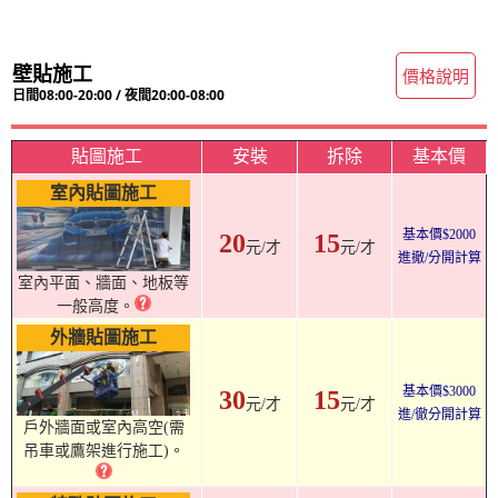
壁貼施工
價格說明
日間08:00-20:00 / 夜間20:00-08:00
貼圖施工
安裝
拆除
基本價
室內貼圖施工
基本價$2000
20
15
元/才
元/才
進撤/分開計算
室內平面、牆面、地板等
一般高度。
外牆貼圖施工
基本價$3000
30
15
元/才
元/才
進/徹分開計算
戶外牆面或室內高空(需
吊車或鷹架進行施工)。