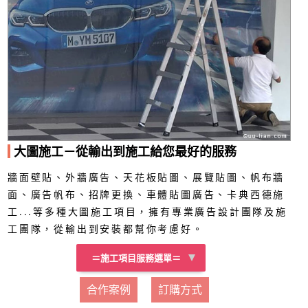
大圖施工－從輸出到施工給您最好的服務
牆面壁貼、外牆廣告、天花板貼圖、展覽貼圖、帆布牆
面、廣告帆布、招牌更換、車體貼圖廣告、卡典西德施
工...等多種大圖施工項目，擁有專業廣告設計團隊及施
工團隊，從輸出到安裝都幫你考慮好。
＝施工項目服務選單＝
合作案例
訂購方式
車體貼圖施工
貼圖施工
帆布施工
招牌施工
其他項目
吊車費用
鷹架費用
車資費用