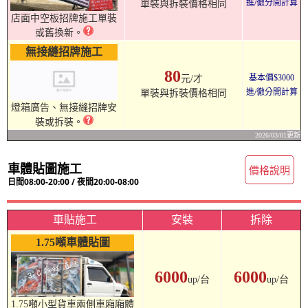
進/徹分開計算
單裝與拆裝價格相同
店面中空板招牌施工單裝
或舊換新。
無接縫招牌施工
80
基本價$3000
元/才
進/徹分開計算
單裝與拆裝價格相同
燈箱廣告、無接縫招牌安
裝或拆裝。
2026/03/01更新
車體貼圖施工
價格說明
日間08:00-20:00 / 夜間20:00-08:00
車貼施工
安裝
拆除
1.75噸車體貼圖
6000
6000
up/台
up/台
1.75噸小型貨車兩側車廂廂體