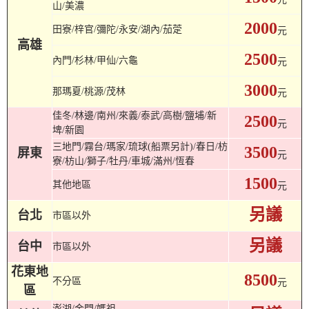
山/美濃
2000
田寮/梓官/彌陀/永安/湖內/茄萣
元
高雄
2500
內門/杉林/甲仙/六龜
元
3000
那瑪夏/桃源/茂林
元
佳冬/林邊/南州/來義/泰武/高樹/鹽埔/新
2500
元
埤/新園
三地門/霧台/瑪家/琉球(船票另計)/春日/枋
3500
屏東
元
寮/枋山/獅子/牡丹/車城/滿州/恆春
1500
其他地區
元
另議
台北
市區以外
另議
台中
市區以外
花東地
8500
不分區
元
區
澎湖/金門/媽祖