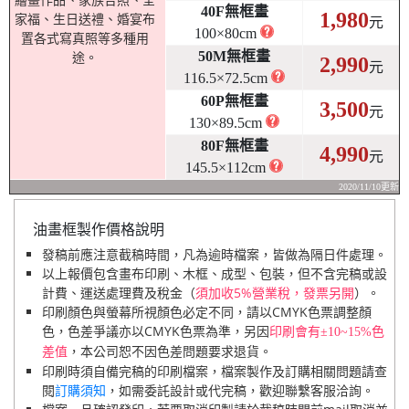
繪畫作品、家族合照、全
40F無框畫
1,980
家福、生日送禮、婚宴布
元
100×80cm
置各式寫真照等多種用
50M無框畫
途。
2,990
元
116.5×72.5cm
60P無框畫
3,500
元
130×89.5cm
80F無框畫
4,990
元
145.5×112cm
2020/11/10更新
油畫框製作價格說明
發稿前應注意截稿時間，凡為逾時檔案，皆做為隔日件處理。
以上報價包含畫布印刷、木框、成型、包裝，但不含完稿或設
計費、運送處理費及稅金（
須加收5%營業稅，發票另開
）。
印刷顏色與螢幕所視顏色必定不同，請以CMYK色票調整顏
色，色差爭議亦以CMYK色票為準，另因
印刷會有±10~15%色
，本公司恕不因色差問題要求退貨。
差值
印刷時須自備完稿的印刷檔案，檔案製作及訂購相關問題請查
閱
訂購須知
，如需委託設計或代完稿，歡迎聯繫客服洽詢。