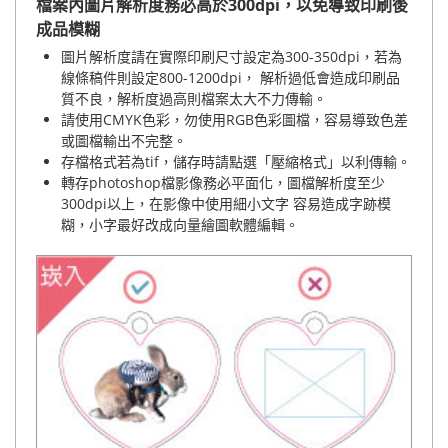
檔案內圖片解析度務必高於300dpi，以免導致印刷後
成品模糊
圖片解析度請在實際印刷尺寸設定為300-350dpi，若為
線條稿件則設定800-1200dpi， 解析過低會造成印刷品
質不良，解析度過高則檔案太大不力傳輸。
請使用CMYK色彩，勿使用RGB色彩圖檔，容易導致色差
或圖檔輸出不完整。
存檔格式若為tif，儲存時請點選「壓縮格式」以利傳輸。
轉存photoshop檔影像務必平面化，圖檔解析度至少
300dpi以上，在影像中使用細小文字 容易造成字跡模
糊，小字最好改成向量繪圖軟體編輯。