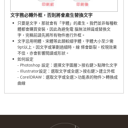
文字務必轉外框，否則將會產生替換文字
只要是文字，那就會有「字體」的產生。我們並非每種軟
體都會購買安裝，因此為避免電 腦無法辨識或替換文
字，完稿前請先將所有物件進行外框。
文字忌用明體、宋體等此類較細字體，字體大小至少需
9pt以上，因文字或筆劃過細時，線 條會斷裂，校現效果
不佳，亦會影響閱讀或形狀。
如何設定
- Photoshop 設定：選擇文字圖層＞按右鍵＞點陣化文字
- Illustrator設定：選取文字或全選＞按右鍵＞建立外框
- CorelDRAW：選取文字或全選＞功能表的物件＞轉換成
曲線