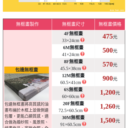
無框畫製作
無框畫尺寸
無框畫價格
4F無框畫
475
元
33×24cm
6M無框畫
500
元
41×24cm
8F無框畫
570
元
45.5×38cm
包邊無框畫
12M無框畫
900
元
60.5×41cm
6S無框畫
1,200
元
60×60cm
20F無框畫
包邊無框畫將高質感的油
1,260
元
72.5×60.5cm
畫布繃於木框上並做側邊
包覆，更能凸顯質感，適
30M無框畫
1,500
元
合做為婚紗照、風景照、
91×60.5cm