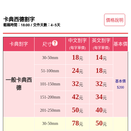
卡典西德割字
價格說明
截稿時間：18:00 / 交件天數：4~5天
中文割字
英文割字
卡典割字
基本價
尺寸
(每字單價)
(每字單價)
18
14
30-50mm
元
元
24
18
51-100mm
元
元
一般卡典西
基本價
32
32
101-150mm
元
元
德
$200
42
34
151-200mm
元
元
50
40
201-250mm
元
元
78
50
30-50mm
元
元