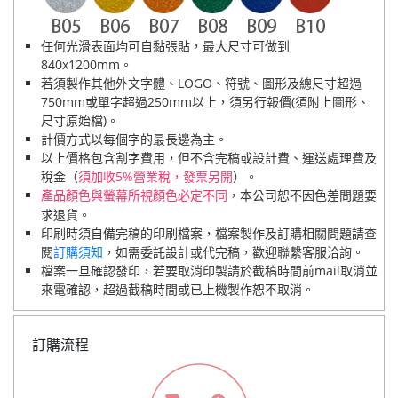
任何光滑表面均可自黏張貼，最大尺寸可做到
840x1200mm。
若須製作其他外文字體、LOGO、符號、圖形及總尺寸超過
750mm或單字超過250mm以上，須另行報價(須附上圖形、
尺寸原始檔)。
計價方式以每個字的最長邊為主。
以上價格包含割字費用，但不含完稿或設計費、運送處理費及
稅金（
須加收5%營業稅，發票另開
）。
，本公司恕不因色差問題要
產品顏色與螢幕所視顏色必定不同
求退貨。
印刷時須自備完稿的印刷檔案，檔案製作及訂購相關問題請查
閱
訂購須知
，如需委託設計或代完稿，歡迎聯繫客服洽詢。
檔案一旦確認發印，若要取消印製請於截稿時間前mail取消並
來電確認，超過截稿時間或已上機製作恕不取消。
訂購流程