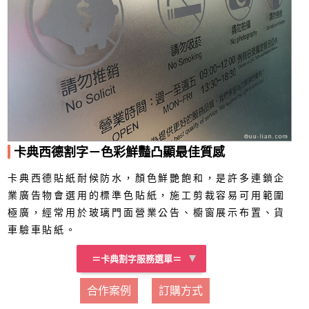
卡典西德割字－色彩鮮豔凸顯最佳質感
卡典西德貼紙耐候防水，顏色鮮艷飽和，是許多連鎖企
業廣告物會選用的標準色貼紙，施工剪裁容易可用範圍
極廣，經常用於玻璃門面營業公告、櫥窗展示布置、貨
車驗車貼紙。
＝卡典割字服務選單＝
合作案例
訂購方式
一般卡典系列
金銀卡典系列
反光卡典系列