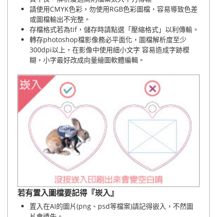
請使用CMYK色彩，勿使用RGB色彩圖檔，容易導致色差
或圖檔輸出不完整。
存檔格式若為tif，儲存時請點選「壓縮格式」以利傳輸。
轉存photoshop檔影像務必平面化，圖檔解析度至少
300dpi以上，在影像中使用細小文字 容易造成字跡模
糊，小字最好改成向量繪圖軟體編輯。
若有置入圖檔要記得『崁入』
置入在AI的圖片(png、psd等檔案)請記得嵌入，不然圖
片會遺失。