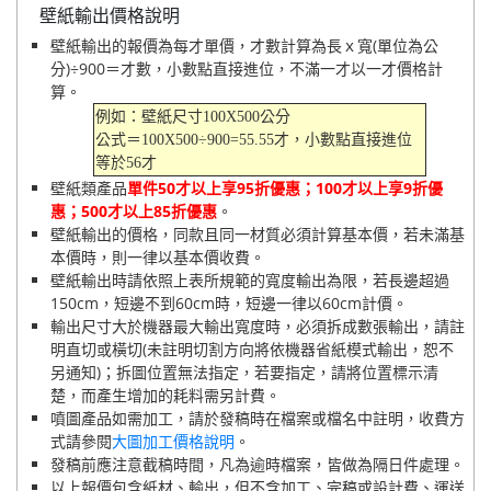
壁紙輸出價格說明
壁紙輸出的報價為每才單價，才數計算為長ｘ寬(單位為公
分)÷900＝才數，小數點直接進位，不滿一才以一才價格計
算。
例如：壁紙尺寸100X500公分
公式＝100X500÷900=55.55才，小數點直接進位
等於56才
壁紙類產品
單件50才以上享95折優惠；100才以上享9折優
惠；500才以上85折優惠
。
壁紙輸出的價格，同款且同一材質必須計算基本價，若未滿基
本價時，則一律以基本價收費。
壁紙輸出時請依照上表所規範的寬度輸出為限，若長邊超過
150cm，短邊不到60cm時，短邊一律以60cm計價。
輸出尺寸大於機器最大輸出寬度時，必須拆成數張輸出，請註
明直切或橫切(未註明切割方向將依機器省紙模式輸出，恕不
另通知)；拆圖位置無法指定，若要指定，請將位置標示清
楚，而產生增加的耗料需另計費。
噴圖產品如需加工，請於發稿時在檔案或檔名中註明，收費方
式請參閱
大圖加工價格說明
。
發稿前應注意截稿時間，凡為逾時檔案，皆做為隔日件處理。
以上報價包含紙材、輸出，但不含加工、完稿或設計費、運送