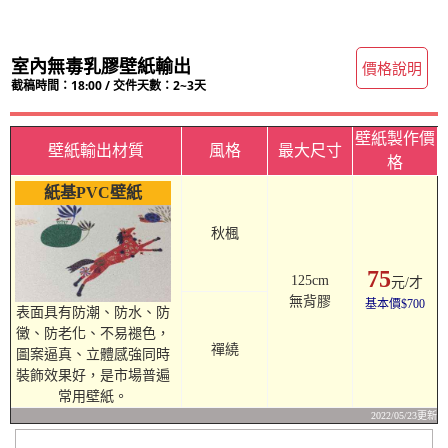
室內無毒乳膠壁紙輸出
價格說明
截稿時間：18:00 / 交件天數：2~3天
壁紙製作價
壁紙輸出材質
風格
最大尺寸
格
紙基PVC壁紙
秋楓
75
125cm
元/才
無背膠
基本價$700
表面具有防潮、防水、防
黴、防老化、不易褪色，
禪繞
圖案逼真、立體感強同時
裝飾效果好，是市場普遍
常用壁紙。
2022/05/23更新