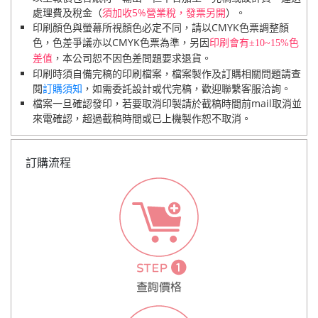
處理費及稅金（
須加收5%營業稅，發票另開
）。
印刷顏色與螢幕所視顏色必定不同，請以CMYK色票調整顏
色，色差爭議亦以CMYK色票為準，另因
印刷會有±10~15%色
，本公司恕不因色差問題要求退貨。
差值
印刷時須自備完稿的印刷檔案，檔案製作及訂購相關問題請查
閱
訂購須知
，如需委託設計或代完稿，歡迎聯繫客服洽詢。
檔案一旦確認發印，若要取消印製請於截稿時間前mail取消並
來電確認，超過截稿時間或已上機製作恕不取消。
訂購流程