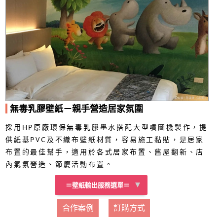
無毒乳膠壁紙－親手營造居家氛圍
採用HP原廠環保無毒乳膠墨水搭配大型噴圖機製作，提
供紙基PVC及不織布壁紙材質，容易施工黏貼，是居家
布置的最佳幫手，適用於各式居家布置、舊屋翻新、店
內氣氛營造、節慶活動布置。
＝壁紙輸出服務選單＝
合作案例
訂購方式
紙基PVC壁紙
不織布壁紙