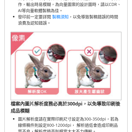
作，輸出時易模糊，為向量圖案的設計圖時，請以CDR、
AI等向量軟體製稿為佳。
發印前一定要詳閱
製稿須知
，以免導致製稿錯誤的時間
浪費及認知錯誤。
檔案內圖片解析度務必高於300dpi，以免導致印刷後
成品模糊
圖片解析度請在實際印刷尺寸設定為300-350dpi，若為
線條稿件則設定800-1200dpi， 解析過低會造成印刷品
質不良，解析度過高則檔案太大不力傳輸。