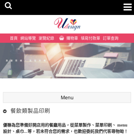
首頁
網站導覽
瀏覽紀錄
購物車
填寫付款單
訂單查詢
Menu
餐飲類製品印刷
優聯為您準備好開店用的餐廳用品，從
菜單製作
、
菜單印刷
、
menu
設計
、
桌巾
...等，若未符合您的需求，也歡迎委託我們代客尋物呦！